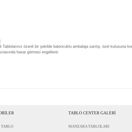
j
i Tablolarınız özenli bir şekilde baloncuklu ambalaja sarılıp, özel kutusuna ko
sırasında hasar görmesi engellenir.
ORİLER
TABLO CENTER GALERİ
 TABLO
MANZARA TABLOLARI