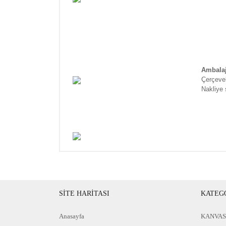
Ambala
Çerçevel
Nakliye 
SİTE HARİTASI
KATEG
Anasayfa
KANVAS