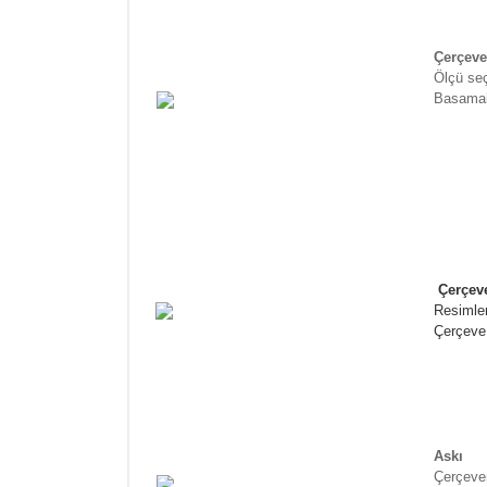
Çerçeve
Ölçü se
Basamak
Çerçeve
Resimler
Çerçeve 
Askı
Çerçeven