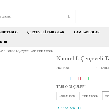
MDF TABLO
ÇERÇEVELİ TABLOLAR
CAM TABLOLAR
EKOR
lar
Naturel L Çerçeveli Tablo 66cm x 96cm
Naturel L Çerçeveli 
Stok Kodu
LNJ61
TABLO ÖLÇÜLERİ
36cm x 46cm
46cm x 66cm
66
2.124,88 TL