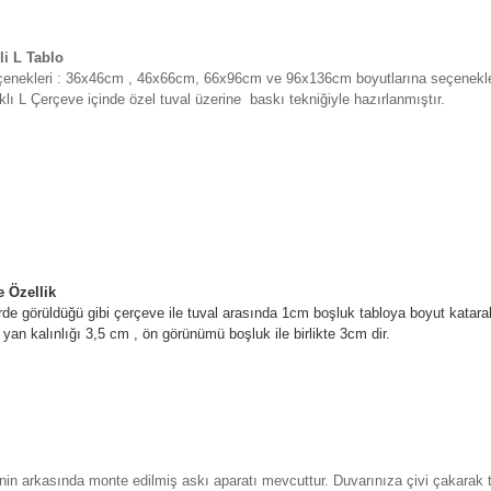
li L Tablo
çenekleri : 36x46cm , 46x66cm, 66x96cm ve 96x136cm boyutlarına seçenekler
lı L Çerçeve içinde özel tuval üzerine
baskı tekniğiyle hazırlanmıştır.
 Özellik
de görüldüğü gibi çerçeve ile tuval arasında 1cm boşluk tabloya boyut katara
yan kalınlığı 3,5 cm , ön görünümü boşluk ile birlikte 3cm dir.
in arkasında monte edilmiş askı aparatı mevcuttur. Duvarınıza çivi çakarak t