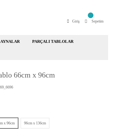
Giriş
Sepetim
AYNALAR
PARÇALI TABLOLAR
Tablo 66cm x 96cm
69_6696
cm x 96cm
96cm x 136cm