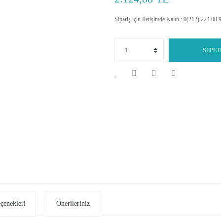
Sipariş için İletişimde Kalın : 0(212) 224 00 
SEPET
eçenekleri
Önerileriniz