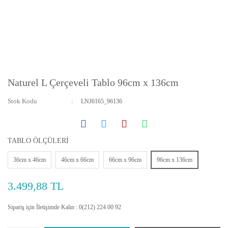
Naturel L Çerçeveli Tablo 96cm x 136cm
Stok Kodu
LNJ6165_96136
TABLO ÖLÇÜLERİ
36cm x 46cm
46cm x 66cm
66cm x 96cm
96cm x 136cm
3.499,88 TL
Sipariş için İletişimde Kalın : 0(212) 224 00 92