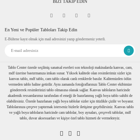
BİZİ TAKİP EDİN
En Yeni ve Popüler Tabloları Takip Edin
E-Bültene kayıt olmak için mail adresinizi yazıp göndermeniz yeterli.
Tablo Center özenle seçilmiş sanatsal eserleri son teknoloji makinalarda kanvas, cam,
mdf üzerine bastırmanıza imkan sunar. Yüksek kalitede olan resimlerimiz sizler için
kanvas tablo, mdf tablo, cam tablo olarak canlı renklerde basılır. Kalitemizden ödün
vermeden tablo haline getirilir. Aynı zamanda fotoğraflarınızı Tablo Center ekibimize
göndererek resimlerinizi tablo olmasına olanak sağlar. Kanvas tabloların haricinde
akademik ressamlarımız tarafından el emeği ile hazırlanmış yağlı boya tablo sahibi de
olabilirsiniz. Özenle hazırlanan yağlı boya tablolar sizler için titizlikle çizilir ve boyanır.
Tablolarınıza çerçeve yaptırmak isterseniz bizlerle iletişime geçebilirsiniz. Kanvas tablo
ve yağlı boya tabloların haricinde cam tablolar, boy aynaları, çerçeveli tablolar, mdf
tablo, duvar aksesuarları ve kişiye özel tablo hizmeti de vermekteyiz.