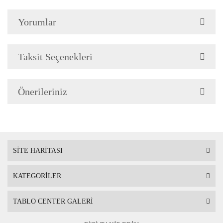
Yorumlar
Çerçeve Özellik
Resimlerde görüldüğü gibi
Çerçeve yan kalınlığı 3,5 
Taksit Seçenekleri
Önerileriniz
Askı
Çerçevenin arkasında mont
SİTE HARİTASI
KATEGORİLER
Ambalaj
Çerçeveli Tablolarınız öze
TABLO CENTER GALERİ
Nakliye sırasında hasar g