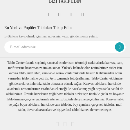
BİZİ TAKİP EDİN
En Yeni ve Popüler Tabloları Takip Edin
E-Bültene kayıt olmak için mail adresinizi yazıp göndermeniz yeterli.
Tablo Center özenle seçilmiş sanatsal eserleri son teknoloji makinalarda kanvas, cam,
mdf üzerine bastırmanıza imkan sunar. Yüksek kalitede olan resimlerimiz sizler için
kanvas tablo, mdf tablo, cam tablo olarak canlı renklerde basılır. Kalitemizden ödün
vermeden tablo haline getirilir. Aynı zamanda fotoğraflarınızı Tablo Center ekibimize
göndererek resimlerinizi tablo olmasına olanak sağlar. Kanvas tabloların haricinde
akademik ressamlarımız tarafından el emeği ile hazırlanmış yağlı boya tablo sahibi de
olabilirsiniz. Özenle hazırlanan yağlı boya tablolar sizler için titizlikle çizilir ve boyanır.
Tablolarınıza çerçeve yaptırmak isterseniz bizlerle iletişime geçebilirsiniz. Kanvas tablo
ve yağlı boya tabloların haricinde cam tablolar, boy aynaları, çerçeveli tablolar, mdf
tablo, duvar aksesuarları ve kişiye özel tablo hizmeti de vermekteyiz.