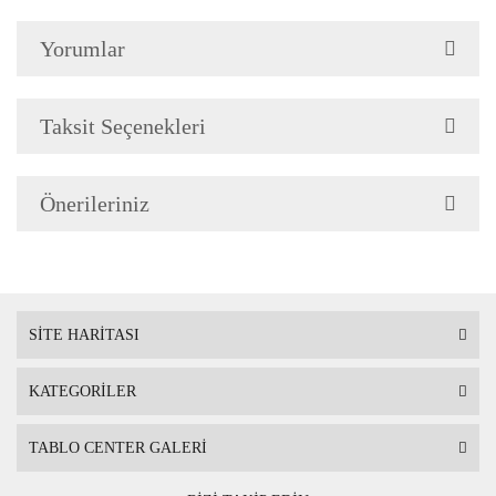
Yorumlar
Çerçeve Özellik
Resimlerde görüldüğü gibi
Çerçeve yan kalınlığı 3,5 
Taksit Seçenekleri
Önerileriniz
Askı
Çerçevenin arkasında mont
SİTE HARİTASI
KATEGORİLER
Ambalaj
Çerçeveli Tablolarınız öze
TABLO CENTER GALERİ
Nakliye sırasında hasar g