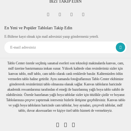
BİZİ TAKİP EDİN
En Yeni ve Popüler Tabloları Takip Edin
E-Bültene kayıt olmak için mail adresinizi yazıp göndermeniz yeterli.
Tablo Center özenle seçilmiş sanatsal eserleri son teknoloji makinalarda kanvas, cam,
mdf üzerine bastırmanıza imkan sunar. Yüksek kalitede olan resimlerimiz sizler için
kanvas tablo, mdf tablo, cam tablo olarak canlı renklerde basılır. Kalitemizden ödün
vermeden tablo haline getirilir. Aynı zamanda fotoğraflarınızı Tablo Center ekibimize
göndererek resimlerinizi tablo olmasına olanak sağlar. Kanvas tabloların haricinde
akademik ressamlarımız tarafından el emeği ile hazırlanmış yağlı boya tablo sahibi de
olabilirsiniz. Özenle hazırlanan yağlı boya tablolar sizler için titizlikle çizilir ve boyanır.
Tablolarınıza çerçeve yaptırmak isterseniz bizlerle iletişime geçebilirsiniz. Kanvas tablo
ve yağlı boya tabloların haricinde cam tablolar, boy aynaları, çerçeveli tablolar, mdf
tablo, duvar aksesuarları ve kişiye özel tablo hizmeti de vermekteyiz.