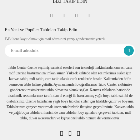
BİZİ TAKİP EDİN
En Yeni ve Popüler Tabloları Takip Edin
E-Bültene kayıt olmak için mail adresinizi yazıp göndermeniz yeterli.
Tablo Center özenle seçilmiş sanatsal eserleri son teknoloji makinalarda kanvas, cam,
mdf üzerine bastırmanıza imkan sunar. Yüksek kalitede olan resimlerimiz sizler için
kanvas tablo, mdf tablo, cam tablo olarak canlı renklerde basılır. Kalitemizden ödün
vermeden tablo haline getirilir. Aynı zamanda fotoğraflarınızı Tablo Center ekibimize
göndererek resimlerinizi tablo olmasına olanak sağlar. Kanvas tabloların haricinde
akademik ressamlarımız tarafından el emeği ile hazırlanmış yağlı boya tablo sahibi de
olabilirsiniz. Özenle hazırlanan yağlı boya tablolar sizler için titizlikle çizilir ve boyanır.
Tablolarınıza çerçeve yaptırmak isterseniz bizlerle iletişime geçebilirsiniz. Kanvas tablo
ve yağlı boya tabloların haricinde cam tablolar, boy aynaları, çerçeveli tablolar, mdf
tablo, duvar aksesuarları ve kişiye özel tablo hizmeti de vermekteyiz.