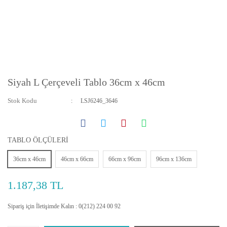
Siyah L Çerçeveli Tablo 36cm x 46cm
Stok Kodu
LSJ6246_3646
TABLO ÖLÇÜLERİ
36cm x 46cm
46cm x 66cm
66cm x 96cm
96cm x 136cm
1.187,38 TL
Sipariş için İletişimde Kalın : 0(212) 224 00 92