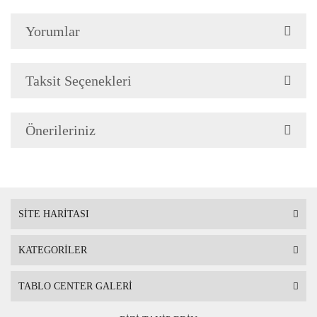
Yorumlar
Çerçeve Özellik
Resimlerde görüldüğü gibi
Çerçeve yan kalınlığı 3,5 
Taksit Seçenekleri
Önerileriniz
Askı
Çerçevenin arkasında mont
SİTE HARİTASI
KATEGORİLER
Ambalaj
Çerçeveli Tablolarınız öze
TABLO CENTER GALERİ
Nakliye sırasında hasar g