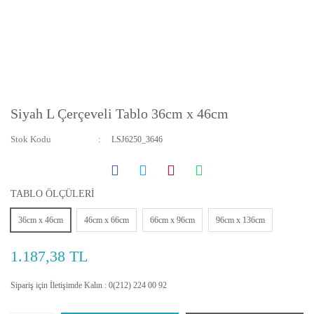
Siyah L Çerçeveli Tablo 36cm x 46cm
Stok Kodu
LSJ6250_3646
TABLO ÖLÇÜLERİ
36cm x 46cm
46cm x 66cm
66cm x 96cm
96cm x 136cm
1.187,38 TL
Sipariş için İletişimde Kalın : 0(212) 224 00 92