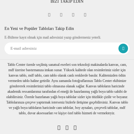
BİZİ TAKİP EDİN
En Yeni ve Popüler Tabloları Takip Edin
E-Bültene kayıt olmak için mail adresinizi yazıp göndermeniz yeterli.
Tablo Center özenle seçilmiş sanatsal eserleri son teknoloji makinalarda kanvas, cam,
mdf üzerine bastırmanıza imkan sunar. Yüksek kalitede olan resimlerimiz sizler için
kanvas tablo, mdf tablo, cam tablo olarak canlı renklerde basılır. Kalitemizden ödün
vermeden tablo haline getirilir. Aynı zamanda fotoğraflarınızı Tablo Center ekibimize
göndererek resimlerinizi tablo olmasına olanak sağlar. Kanvas tabloların haricinde
akademik ressamlarımız tarafından el emeği ile hazırlanmış yağlı boya tablo sahibi de
olabilirsiniz. Özenle hazırlanan yağlı boya tablolar sizler için titizlikle çizilir ve boyanır.
Tablolarınıza çerçeve yaptırmak isterseniz bizlerle iletişime geçebilirsiniz. Kanvas tablo
ve yağlı boya tabloların haricinde cam tablolar, boy aynaları, çerçeveli tablolar, mdf
tablo, duvar aksesuarları ve kişiye özel tablo hizmeti de vermekteyiz.