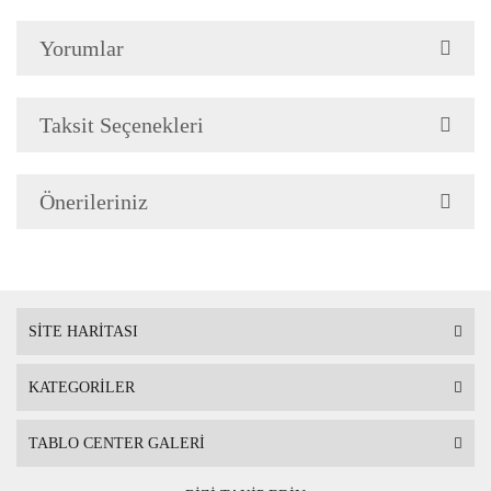
Yorumlar
Çerçeve Özellik
Resimlerde görüldüğü gibi
Çerçeve yan kalınlığı 3,5 
Taksit Seçenekleri
Önerileriniz
Askı
Çerçevenin arkasında mont
SİTE HARİTASI
KATEGORİLER
Ambalaj
Çerçeveli Tablolarınız öze
TABLO CENTER GALERİ
Nakliye sırasında hasar g