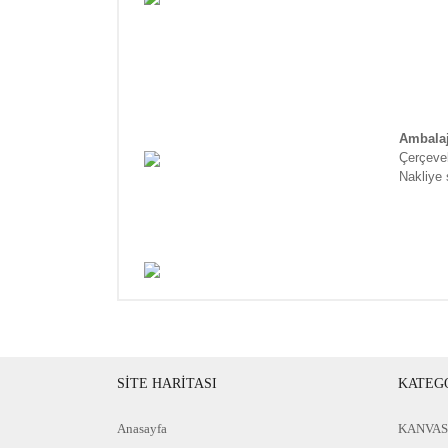
Ambala
Çerçevel
Nakliye 
SİTE HARİTASI
KATEG
Anasayfa
KANVAS