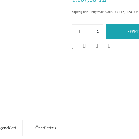
Sipariş için İletişimde Kalın : 0(212) 224 00 
SEPET
eçenekleri
Önerileriniz