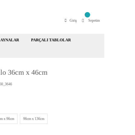
Giriş
Sepetim
AYNALAR
PARÇALI TABLOLAR
blo 36cm x 46cm
60_3646
cm x 96cm
96cm x 136cm