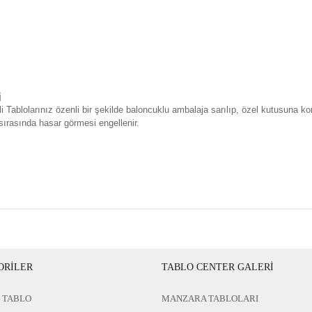
j
i Tablolarınız özenli bir şekilde baloncuklu ambalaja sarılıp, özel kutusuna ko
sırasında hasar görmesi engellenir.
ORİLER
TABLO CENTER GALERİ
 TABLO
MANZARA TABLOLARI