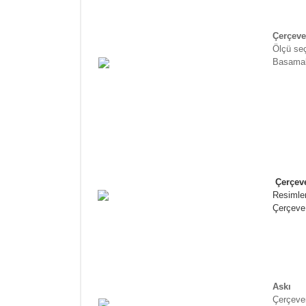
Çerçeve
Ölçü se
Basamak
Çerçeve
Resimler
Çerçeve 
Askı
Çerçeven