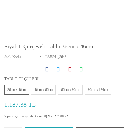
Siyah L Çerçeveli Tablo 36cm x 46cm
Stok Kodu
LSJ6261_3646
TABLO ÖLÇÜLERİ
36cm x 46cm
46cm x 66cm
66cm x 96cm
96cm x 136cm
1.187,38 TL
Sipariş için İletişimde Kalın : 0(212) 224 00 92