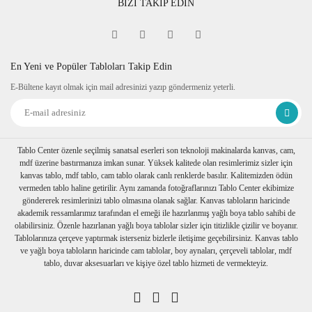
BİZİ TAKİP EDİN
En Yeni ve Popüler Tabloları Takip Edin
E-Bültene kayıt olmak için mail adresinizi yazıp göndermeniz yeterli.
Tablo Center özenle seçilmiş sanatsal eserleri son teknoloji makinalarda kanvas, cam,
mdf üzerine bastırmanıza imkan sunar. Yüksek kalitede olan resimlerimiz sizler için
kanvas tablo, mdf tablo, cam tablo olarak canlı renklerde basılır. Kalitemizden ödün
vermeden tablo haline getirilir. Aynı zamanda fotoğraflarınızı Tablo Center ekibimize
göndererek resimlerinizi tablo olmasına olanak sağlar. Kanvas tabloların haricinde
akademik ressamlarımız tarafından el emeği ile hazırlanmış yağlı boya tablo sahibi de
olabilirsiniz. Özenle hazırlanan yağlı boya tablolar sizler için titizlikle çizilir ve boyanır.
Tablolarınıza çerçeve yaptırmak isterseniz bizlerle iletişime geçebilirsiniz. Kanvas tablo
ve yağlı boya tabloların haricinde cam tablolar, boy aynaları, çerçeveli tablolar, mdf
tablo, duvar aksesuarları ve kişiye özel tablo hizmeti de vermekteyiz.