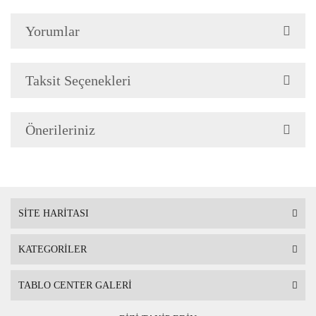
Yorumlar
Çerçeve Özellik
Resimlerde görüldüğü gibi
Çerçeve yan kalınlığı 3,5 
Taksit Seçenekleri
Önerileriniz
Askı
Çerçevenin arkasında mont
SİTE HARİTASI
KATEGORİLER
Ambalaj
Çerçeveli Tablolarınız öze
TABLO CENTER GALERİ
Nakliye sırasında hasar g