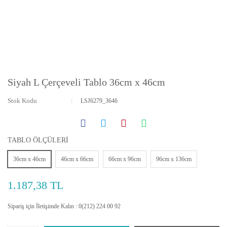
Siyah L Çerçeveli Tablo 36cm x 46cm
Stok Kodu
LSJ6279_3646
TABLO ÖLÇÜLERİ
36cm x 46cm
46cm x 66cm
66cm x 96cm
96cm x 136cm
1.187,38 TL
Sipariş için İletişimde Kalın : 0(212) 224 00 92