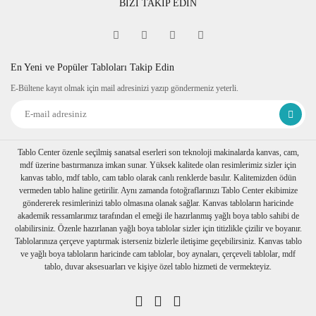
BİZİ TAKİP EDİN
En Yeni ve Popüler Tabloları Takip Edin
E-Bültene kayıt olmak için mail adresinizi yazıp göndermeniz yeterli.
Tablo Center özenle seçilmiş sanatsal eserleri son teknoloji makinalarda kanvas, cam,
mdf üzerine bastırmanıza imkan sunar. Yüksek kalitede olan resimlerimiz sizler için
kanvas tablo, mdf tablo, cam tablo olarak canlı renklerde basılır. Kalitemizden ödün
vermeden tablo haline getirilir. Aynı zamanda fotoğraflarınızı Tablo Center ekibimize
göndererek resimlerinizi tablo olmasına olanak sağlar. Kanvas tabloların haricinde
akademik ressamlarımız tarafından el emeği ile hazırlanmış yağlı boya tablo sahibi de
olabilirsiniz. Özenle hazırlanan yağlı boya tablolar sizler için titizlikle çizilir ve boyanır.
Tablolarınıza çerçeve yaptırmak isterseniz bizlerle iletişime geçebilirsiniz. Kanvas tablo
ve yağlı boya tabloların haricinde cam tablolar, boy aynaları, çerçeveli tablolar, mdf
tablo, duvar aksesuarları ve kişiye özel tablo hizmeti de vermekteyiz.