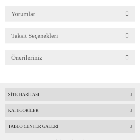
Yorumlar
Çerçeve Özellik
Resimlerde görüldüğü gibi
Çerçeve yan kalınlığı 3,5 
Taksit Seçenekleri
Önerileriniz
Askı
Çerçevenin arkasında mont
SİTE HARİTASI
KATEGORİLER
Ambalaj
Çerçeveli Tablolarınız öze
TABLO CENTER GALERİ
Nakliye sırasında hasar g