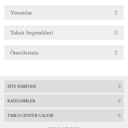
Yorumlar
Çerçeve Özellik
Resimlerde görüldüğü gibi
Çerçeve yan kalınlığı 3,5 
Taksit Seçenekleri
Önerileriniz
Askı
Çerçevenin arkasında mont
SİTE HARİTASI
KATEGORİLER
Ambalaj
Çerçeveli Tablolarınız öze
TABLO CENTER GALERİ
Nakliye sırasında hasar g