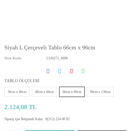
Siyah L Çerçeveli Tablo 66cm x 96cm
Stok Kodu
LSJ6272_6696
TABLO ÖLÇÜLERİ
36cm x 46cm
46cm x 66cm
66cm x 96cm
96cm x 136cm
2.124,88 TL
Sipariş için İletişimde Kalın : 0(212) 224 00 92