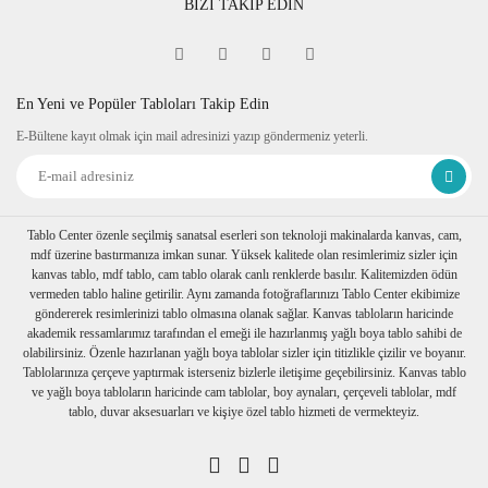
BİZİ TAKİP EDİN
En Yeni ve Popüler Tabloları Takip Edin
E-Bültene kayıt olmak için mail adresinizi yazıp göndermeniz yeterli.
Tablo Center özenle seçilmiş sanatsal eserleri son teknoloji makinalarda kanvas, cam,
mdf üzerine bastırmanıza imkan sunar. Yüksek kalitede olan resimlerimiz sizler için
kanvas tablo, mdf tablo, cam tablo olarak canlı renklerde basılır. Kalitemizden ödün
vermeden tablo haline getirilir. Aynı zamanda fotoğraflarınızı Tablo Center ekibimize
göndererek resimlerinizi tablo olmasına olanak sağlar. Kanvas tabloların haricinde
akademik ressamlarımız tarafından el emeği ile hazırlanmış yağlı boya tablo sahibi de
olabilirsiniz. Özenle hazırlanan yağlı boya tablolar sizler için titizlikle çizilir ve boyanır.
Tablolarınıza çerçeve yaptırmak isterseniz bizlerle iletişime geçebilirsiniz. Kanvas tablo
ve yağlı boya tabloların haricinde cam tablolar, boy aynaları, çerçeveli tablolar, mdf
tablo, duvar aksesuarları ve kişiye özel tablo hizmeti de vermekteyiz.