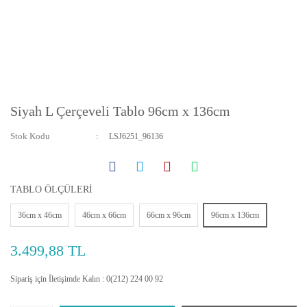
Siyah L Çerçeveli Tablo 96cm x 136cm
Stok Kodu
LSJ6251_96136
TABLO ÖLÇÜLERİ
36cm x 46cm
46cm x 66cm
66cm x 96cm
96cm x 136cm
3.499,88 TL
Sipariş için İletişimde Kalın : 0(212) 224 00 92