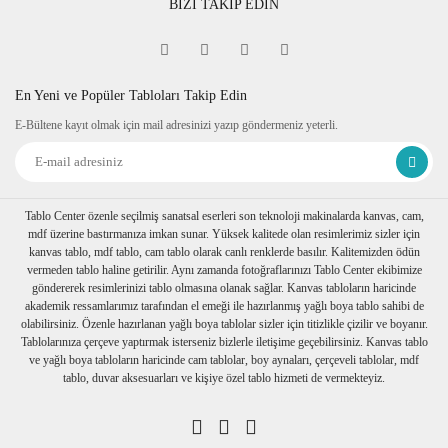
BİZİ TAKİP EDİN
En Yeni ve Popüler Tabloları Takip Edin
E-Bültene kayıt olmak için mail adresinizi yazıp göndermeniz yeterli.
Tablo Center özenle seçilmiş sanatsal eserleri son teknoloji makinalarda kanvas, cam,
mdf üzerine bastırmanıza imkan sunar. Yüksek kalitede olan resimlerimiz sizler için
kanvas tablo, mdf tablo, cam tablo olarak canlı renklerde basılır. Kalitemizden ödün
vermeden tablo haline getirilir. Aynı zamanda fotoğraflarınızı Tablo Center ekibimize
göndererek resimlerinizi tablo olmasına olanak sağlar. Kanvas tabloların haricinde
akademik ressamlarımız tarafından el emeği ile hazırlanmış yağlı boya tablo sahibi de
olabilirsiniz. Özenle hazırlanan yağlı boya tablolar sizler için titizlikle çizilir ve boyanır.
Tablolarınıza çerçeve yaptırmak isterseniz bizlerle iletişime geçebilirsiniz. Kanvas tablo
ve yağlı boya tabloların haricinde cam tablolar, boy aynaları, çerçeveli tablolar, mdf
tablo, duvar aksesuarları ve kişiye özel tablo hizmeti de vermekteyiz.