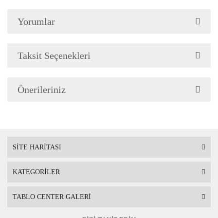
Yorumlar
Çerçeve Özellik
Resimlerde görüldüğü gibi
Çerçeve yan kalınlığı 3,5 
Taksit Seçenekleri
Önerileriniz
Askı
Çerçevenin arkasında mont
SİTE HARİTASI
KATEGORİLER
Ambalaj
Çerçeveli Tablolarınız öze
TABLO CENTER GALERİ
Nakliye sırasında hasar g