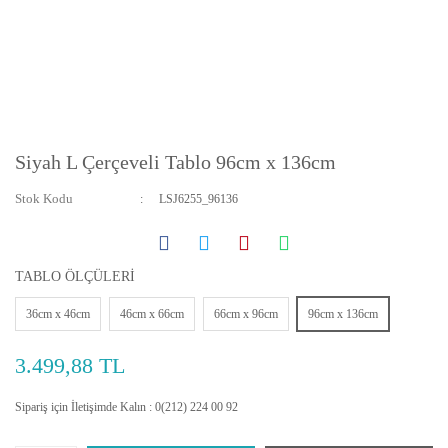
Siyah L Çerçeveli Tablo 96cm x 136cm
Stok Kodu
LSJ6255_96136
TABLO ÖLÇÜLERİ
36cm x 46cm
46cm x 66cm
66cm x 96cm
96cm x 136cm
3.499,88 TL
Sipariş için İletişimde Kalın : 0(212) 224 00 92