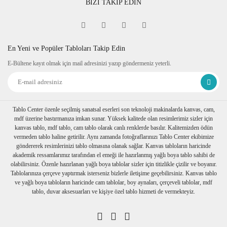
BİZİ TAKİP EDİN
En Yeni ve Popüler Tabloları Takip Edin
E-Bültene kayıt olmak için mail adresinizi yazıp göndermeniz yeterli.
Tablo Center özenle seçilmiş sanatsal eserleri son teknoloji makinalarda kanvas, cam,
mdf üzerine bastırmanıza imkan sunar. Yüksek kalitede olan resimlerimiz sizler için
kanvas tablo, mdf tablo, cam tablo olarak canlı renklerde basılır. Kalitemizden ödün
vermeden tablo haline getirilir. Aynı zamanda fotoğraflarınızı Tablo Center ekibimize
göndererek resimlerinizi tablo olmasına olanak sağlar. Kanvas tabloların haricinde
akademik ressamlarımız tarafından el emeği ile hazırlanmış yağlı boya tablo sahibi de
olabilirsiniz. Özenle hazırlanan yağlı boya tablolar sizler için titizlikle çizilir ve boyanır.
Tablolarınıza çerçeve yaptırmak isterseniz bizlerle iletişime geçebilirsiniz. Kanvas tablo
ve yağlı boya tabloların haricinde cam tablolar, boy aynaları, çerçeveli tablolar, mdf
tablo, duvar aksesuarları ve kişiye özel tablo hizmeti de vermekteyiz.