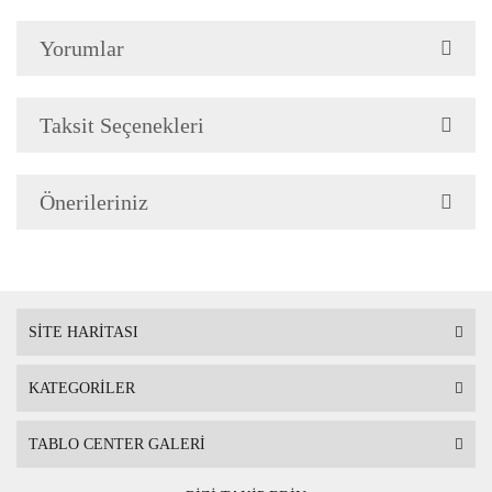
Yorumlar
Çerçeve Özellik
Resimlerde görüldüğü gibi
Çerçeve yan kalınlığı 3,5 
Taksit Seçenekleri
Önerileriniz
Askı
Çerçevenin arkasında mont
SİTE HARİTASI
KATEGORİLER
Ambalaj
Çerçeveli Tablolarınız öze
TABLO CENTER GALERİ
Nakliye sırasında hasar g