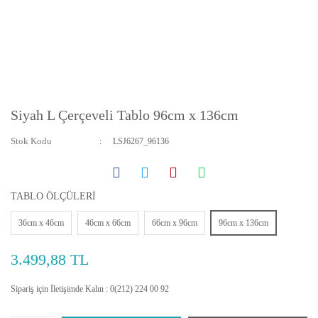
Siyah L Çerçeveli Tablo 96cm x 136cm
Stok Kodu
LSJ6267_96136
TABLO ÖLÇÜLERİ
36cm x 46cm
46cm x 66cm
66cm x 96cm
96cm x 136cm
3.499,88 TL
Sipariş için İletişimde Kalın : 0(212) 224 00 92