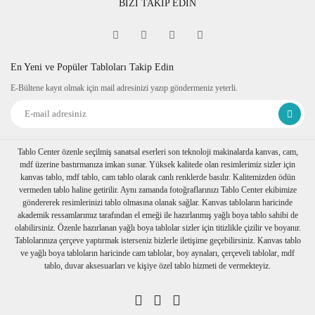
BİZİ TAKİP EDİN
En Yeni ve Popüler Tabloları Takip Edin
E-Bültene kayıt olmak için mail adresinizi yazıp göndermeniz yeterli.
Tablo Center özenle seçilmiş sanatsal eserleri son teknoloji makinalarda kanvas, cam,
mdf üzerine bastırmanıza imkan sunar. Yüksek kalitede olan resimlerimiz sizler için
kanvas tablo, mdf tablo, cam tablo olarak canlı renklerde basılır. Kalitemizden ödün
vermeden tablo haline getirilir. Aynı zamanda fotoğraflarınızı Tablo Center ekibimize
göndererek resimlerinizi tablo olmasına olanak sağlar. Kanvas tabloların haricinde
akademik ressamlarımız tarafından el emeği ile hazırlanmış yağlı boya tablo sahibi de
olabilirsiniz. Özenle hazırlanan yağlı boya tablolar sizler için titizlikle çizilir ve boyanır.
Tablolarınıza çerçeve yaptırmak isterseniz bizlerle iletişime geçebilirsiniz. Kanvas tablo
ve yağlı boya tabloların haricinde cam tablolar, boy aynaları, çerçeveli tablolar, mdf
tablo, duvar aksesuarları ve kişiye özel tablo hizmeti de vermekteyiz.