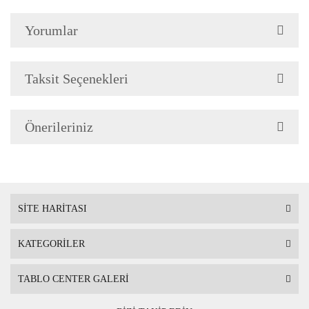
Yorumlar
Çerçeve Özellik
Resimlerde görüldüğü gibi
Çerçeve yan kalınlığı 3,5 
Taksit Seçenekleri
Önerileriniz
Askı
Çerçevenin arkasında mont
SİTE HARİTASI
KATEGORİLER
Ambalaj
Çerçeveli Tablolarınız öze
TABLO CENTER GALERİ
Nakliye sırasında hasar g