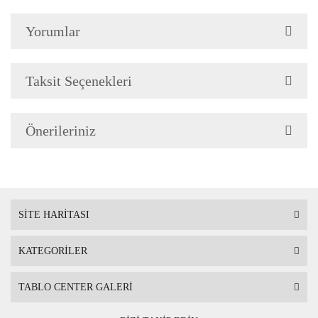
Yorumlar
Çerçeve Özellik
Resimlerde görüldüğü gibi
Çerçeve yan kalınlığı 3,5 
Taksit Seçenekleri
Önerileriniz
Askı
Çerçevenin arkasında mont
SİTE HARİTASI
KATEGORİLER
Ambalaj
Çerçeveli Tablolarınız öze
TABLO CENTER GALERİ
Nakliye sırasında hasar g