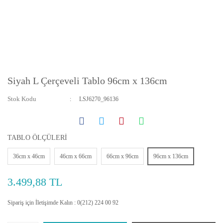
Siyah L Çerçeveli Tablo 96cm x 136cm
Stok Kodu
LSJ6270_96136
TABLO ÖLÇÜLERİ
36cm x 46cm
46cm x 66cm
66cm x 96cm
96cm x 136cm
3.499,88 TL
Sipariş için İletişimde Kalın : 0(212) 224 00 92