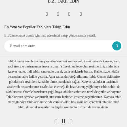
BİZİ TAKİP EDİN
En Yeni ve Popüler Tabloları Takip Edin
E-Bültene kayıt olmak için mail adresinizi yazıp göndermeniz yeterli.
Tablo Center özenle seçilmiş sanatsal eserleri son teknoloji makinalarda kanvas, cam,
mdf üzerine bastırmanıza imkan sunar. Yüksek kalitede olan resimlerimiz sizler için
kanvas tablo, mdf tablo, cam tablo olarak canlı renklerde basılır. Kalitemizden ödün
vermeden tablo haline getirilir. Aynı zamanda fotoğraflarınızı Tablo Center ekibimize
göndererek resimlerinizi tablo olmasına olanak sağlar. Kanvas tabloların haricinde
akademik ressamlarımız tarafından el emeği ile hazırlanmış yağlı boya tablo sahibi de
olabilirsiniz. Özenle hazırlanan yağlı boya tablolar sizler için titizlikle çizilir ve boyanır.
Tablolarınıza çerçeve yaptırmak isterseniz bizlerle iletişime geçebilirsiniz. Kanvas tablo
ve yağlı boya tabloların haricinde cam tablolar, boy aynaları, çerçeveli tablolar, mdf
tablo, duvar aksesuarları ve kişiye özel tablo hizmeti de vermekteyiz.