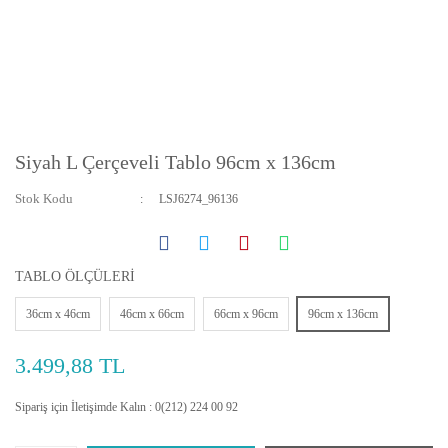
Siyah L Çerçeveli Tablo 96cm x 136cm
Stok Kodu
LSJ6274_96136
TABLO ÖLÇÜLERİ
36cm x 46cm
46cm x 66cm
66cm x 96cm
96cm x 136cm
3.499,88 TL
Sipariş için İletişimde Kalın : 0(212) 224 00 92