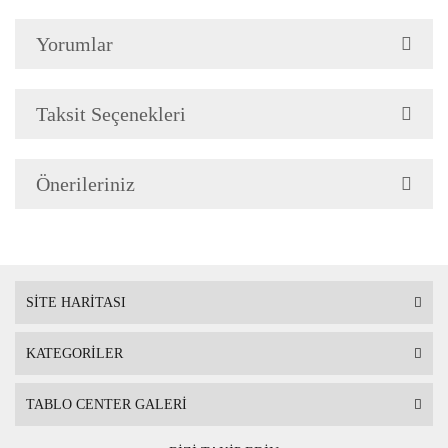
Yorumlar
Çerçeve Özellik
Resimlerde görüldüğü gibi
Çerçeve yan kalınlığı 3,5 
Taksit Seçenekleri
Önerileriniz
Askı
Çerçevenin arkasında mont
SİTE HARİTASI
KATEGORİLER
Ambalaj
Çerçeveli Tablolarınız öze
TABLO CENTER GALERİ
Nakliye sırasında hasar g