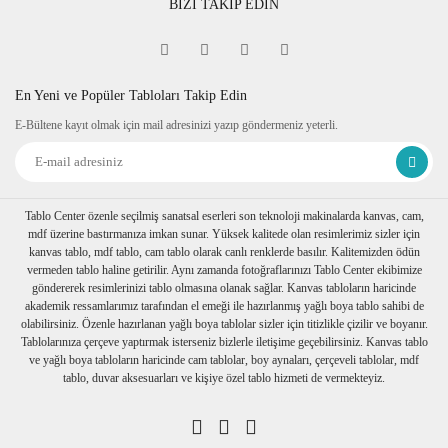
BİZİ TAKİP EDİN
En Yeni ve Popüler Tabloları Takip Edin
E-Bültene kayıt olmak için mail adresinizi yazıp göndermeniz yeterli.
Tablo Center özenle seçilmiş sanatsal eserleri son teknoloji makinalarda kanvas, cam,
mdf üzerine bastırmanıza imkan sunar. Yüksek kalitede olan resimlerimiz sizler için
kanvas tablo, mdf tablo, cam tablo olarak canlı renklerde basılır. Kalitemizden ödün
vermeden tablo haline getirilir. Aynı zamanda fotoğraflarınızı Tablo Center ekibimize
göndererek resimlerinizi tablo olmasına olanak sağlar. Kanvas tabloların haricinde
akademik ressamlarımız tarafından el emeği ile hazırlanmış yağlı boya tablo sahibi de
olabilirsiniz. Özenle hazırlanan yağlı boya tablolar sizler için titizlikle çizilir ve boyanır.
Tablolarınıza çerçeve yaptırmak isterseniz bizlerle iletişime geçebilirsiniz. Kanvas tablo
ve yağlı boya tabloların haricinde cam tablolar, boy aynaları, çerçeveli tablolar, mdf
tablo, duvar aksesuarları ve kişiye özel tablo hizmeti de vermekteyiz.