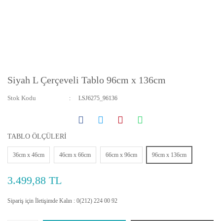
Siyah L Çerçeveli Tablo 96cm x 136cm
Stok Kodu
LSJ6275_96136
TABLO ÖLÇÜLERİ
36cm x 46cm
46cm x 66cm
66cm x 96cm
96cm x 136cm
3.499,88 TL
Sipariş için İletişimde Kalın : 0(212) 224 00 92