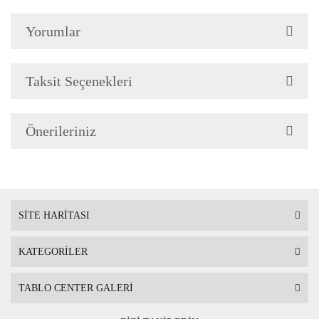
Yorumlar
Çerçeve Özellik
Resimlerde görüldüğü gibi
Çerçeve yan kalınlığı 3,5 
Taksit Seçenekleri
Önerileriniz
Askı
Çerçevenin arkasında mont
SİTE HARİTASI
KATEGORİLER
Ambalaj
Çerçeveli Tablolarınız öze
TABLO CENTER GALERİ
Nakliye sırasında hasar g