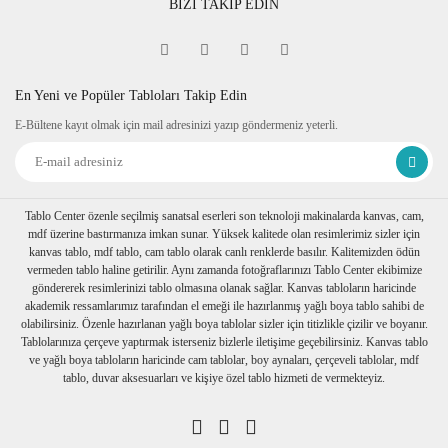
BİZİ TAKİP EDİN
En Yeni ve Popüler Tabloları Takip Edin
E-Bültene kayıt olmak için mail adresinizi yazıp göndermeniz yeterli.
Tablo Center özenle seçilmiş sanatsal eserleri son teknoloji makinalarda kanvas, cam,
mdf üzerine bastırmanıza imkan sunar. Yüksek kalitede olan resimlerimiz sizler için
kanvas tablo, mdf tablo, cam tablo olarak canlı renklerde basılır. Kalitemizden ödün
vermeden tablo haline getirilir. Aynı zamanda fotoğraflarınızı Tablo Center ekibimize
göndererek resimlerinizi tablo olmasına olanak sağlar. Kanvas tabloların haricinde
akademik ressamlarımız tarafından el emeği ile hazırlanmış yağlı boya tablo sahibi de
olabilirsiniz. Özenle hazırlanan yağlı boya tablolar sizler için titizlikle çizilir ve boyanır.
Tablolarınıza çerçeve yaptırmak isterseniz bizlerle iletişime geçebilirsiniz. Kanvas tablo
ve yağlı boya tabloların haricinde cam tablolar, boy aynaları, çerçeveli tablolar, mdf
tablo, duvar aksesuarları ve kişiye özel tablo hizmeti de vermekteyiz.